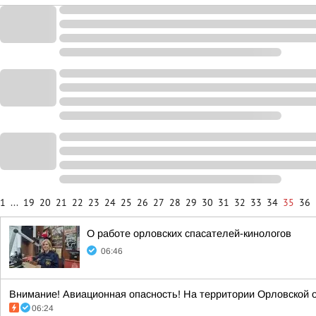
1
...
19
20
21
22
23
24
25
26
27
28
29
30
31
32
33
34
35
36
О работе орловских спасателей-кинологов
06:46
Внимание! Авиационная опасность! На территории Орловской о
06:24