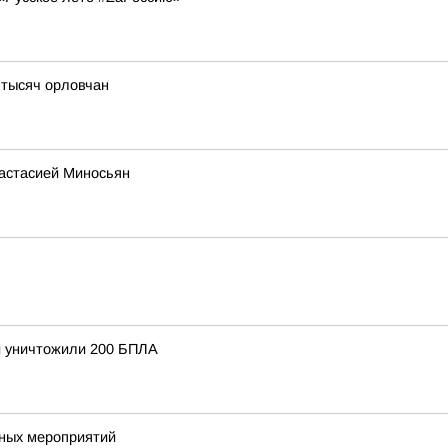
 тысяч орловчан
настасией Миносьян
и уничтожили 200 БПЛА
чных мероприятий