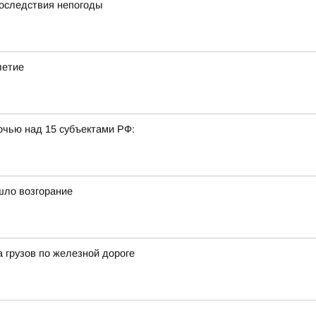
последствия непогоды
летие
очью над 15 субъектами РФ:
шло возгорание
а грузов по железной дороге