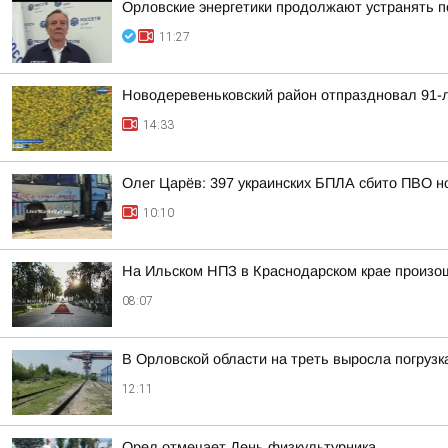
Орловские энергетики продолжают устранять 
11:27
Новодеревеньковский район отпраздновал 91-
14:33
Олег Царёв: 397 украинских БПЛА сбито ПВО н
10:10
На Ильском НПЗ в Краснодарском крае произо
08:07
В Орловской области на треть выросла погрузк
12:11
Орел отмечает День физкультурника