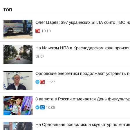
ТОП
Олег Царёв: 397 украинских БПЛА сбито ПВО н
10:10
На Ильском НПЗ в Краснодарском крае произо
08:07
Орловские энергетики продолжают устранять 
11:27
8 августа в России отмечается День физкульту
10:05
На Орловщине появились 5 скульптур по моти