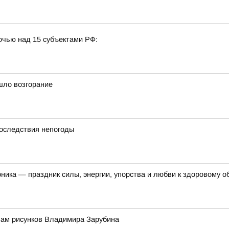
очью над 15 субъектами РФ:
шло возгорание
последствия непогоды
рника — праздник силы, энергии, упорства и любви к здоровому о
вам рисунков Владимира Зарубина