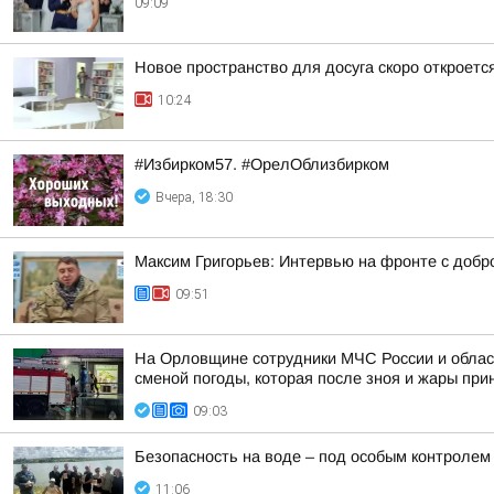
09:09
Новое пространство для досуга скоро откроет
10:24
#Избирком57. #ОрелОблизбирком
Вчера, 18:30
Максим Григорьев: Интервью на фронте с доб
09:51
На Орловщине сотрудники МЧС России и облас
сменой погоды, которая после зноя и жары при
09:03
Безопасность на воде – под особым контролем
11:06