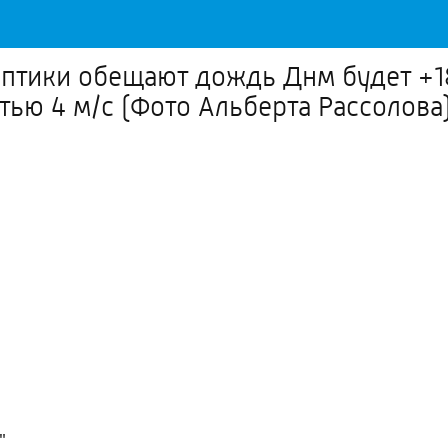
ноптики обещают дождь Днм будет +
остью 4 м/с (Фото Альберта Рассол
"