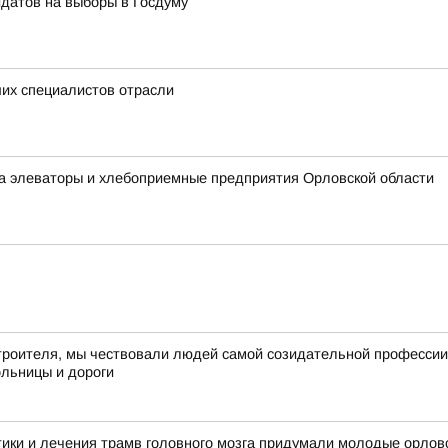
идатов на выборы в Госдуму
их специалистов отрасли
на элеваторы и хлебоприемные предприятия Орловской области
троителя, мы чествовали людей самой созидательной профессии –
ольницы и дороги
ики и лечения трамв головного мозга придумали молодые орлов