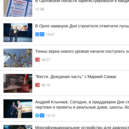
В Орловской области зарегистрировали 8 канд
12:06
В Орле накануне Дня строителя отметили лучш
13:47
Тонны зерна нового урожая начали поступать 
18:27
"Вести. Дежурная часть" с Марией Семак
18:15
Андрей Клычков: Сегодня, в преддверии Дня с
чертежи и проекты в реальные дома, школы, б
13:10
Многофункциональное устройство для диагност