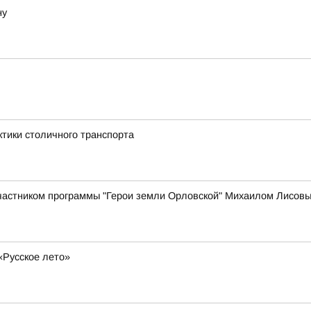
ну
ктики столичного транспорта
участником программы "Герои земли Орловской" Михаилом Лисов
«Русское лето»