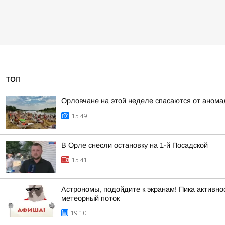
ТОП
Орловчане на этой неделе спасаются от анома
15:49
В Орле снесли остановку на 1-й Посадской
15:41
Астрономы, подойдите к экранам! Пика активнос
метеорный поток
19:10