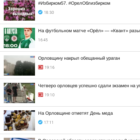
#Избирком57. #ОрелОблизбирком
18:30
На футбольном матче «Орёл» — «Квант» разы
16:45
Орловщину накрыл обещанный ураган
19:16
Четверо орловцев успешно сдали экзамен на 
19:10
На Орловщине отметят День меда
17:11