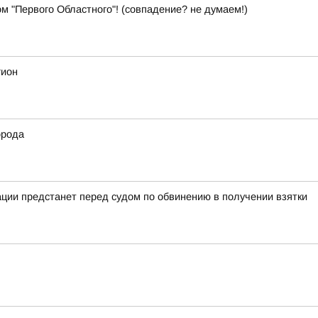
м "Первого Областного"! (совпадение? не думаем!)
гион
орода
ции предстанет перед судом по обвинению в получении взятки