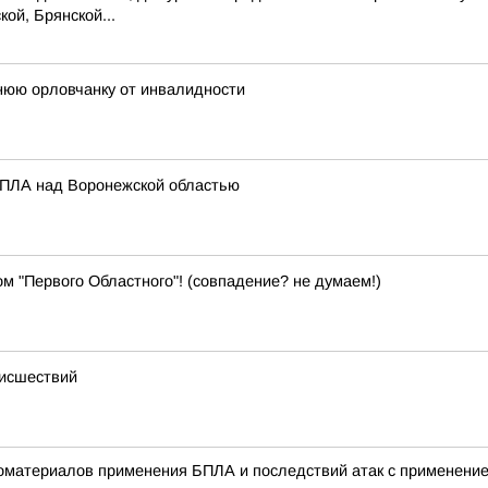
ой, Брянской...
нюю орловчанку от инвалидности
 БПЛА над Воронежской областью
м "Первого Областного"! (совпадение? не думаем!)
оисшествий
деоматериалов применения БПЛА и последствий атак с примене