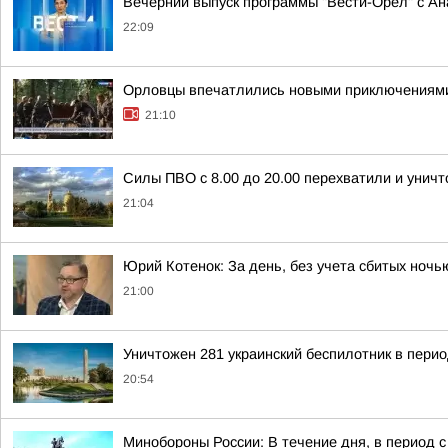
Вечерний выпуск программы "Вести-Орел" с А
22:09
Орловцы впечатлились новыми приключениям
21:10
Силы ПВО с 8.00 до 20.00 перехватили и унич
21:04
Юрий Котенок: За день, без учета сбитых ноч
21:00
Уничтожен 281 украинский беспилотник в перио
20:54
Минобороны России: В течение дня, в период 