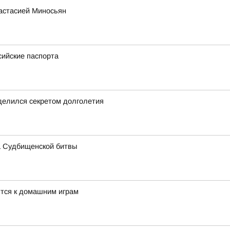
настасией Миносьян
сийские паспорта
делился секретом долголетия
а Судбищенской битвы
тся к домашним играм