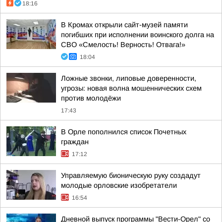
18:16
В Кромах открыли сайт-музей памяти
погибших при исполнении воинского долга на
СВО «Смелость! Верность! Отвага!»
18:04
Ложные звонки, липовые доверенности,
угрозы: новая волна мошеннических схем
против молодёжи
17:43
В Орле пополнился список Почетных
граждан
17:12
Управляемую бионическую руку создадут
молодые орловские изобретатели
16:54
Дневной выпуск программы "Вести-Орел" со