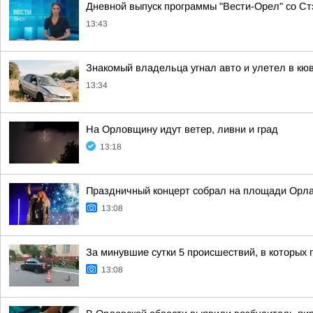
Дневной выпуск программы "Вести-Орел" со С
13:43
Знакомый владельца угнал авто и улетел в кюв
13:34
На Орловщину идут ветер, ливни и град
13:18
Праздничный концерт собрал на площади Орла
13:08
За минувшие сутки 5 происшествий, в которых
13:08