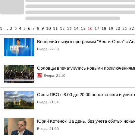
1
...
2
3
4
5
6
7
8
9
10
11
12
13
14
15
16
17
18
19
20
21
22
Вечерний выпуск программы "Вести-Орел" с А
Вчера, 22:09
Орловцы впечатлились новыми приключениям
Вчера, 21:10
Силы ПВО с 8.00 до 20.00 перехватили и унич
Вчера, 21:04
Юрий Котенок: За день, без учета сбитых ноч
Вчера, 21:00