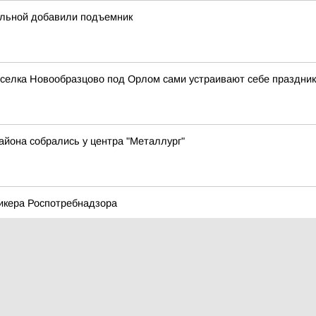
ольной добавили подъемник
селка Новообразцово под Орлом сами устраивают себе праздники
айона собрались у центра "Металлург"
икера Роспотребнадзора
от тяжелых последствий инсульта