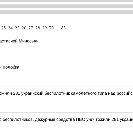
23
24
25
26
27
28
29
30
...
85
настасией Миносьян
и Колобка
тожили 281 украинский беспилотник самолетного типа над росси
ью беспилотников, дежурные средства ПВО уничтожили 281 украи