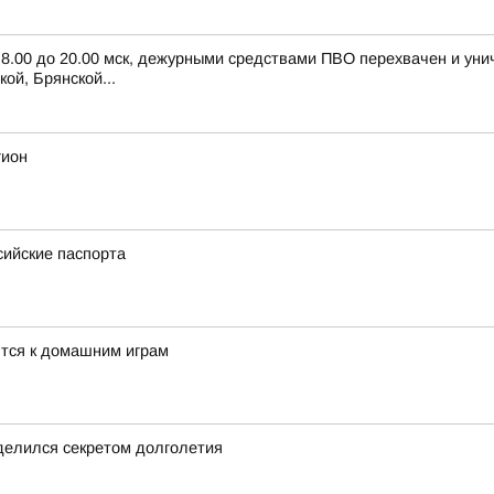
с 8.00 до 20.00 мск, дежурными средствами ПВО перехвачен и ун
ой, Брянской...
гион
сийские паспорта
тся к домашним играм
делился секретом долголетия