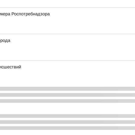
икера Роспотребнадзора
орода
оисшествий