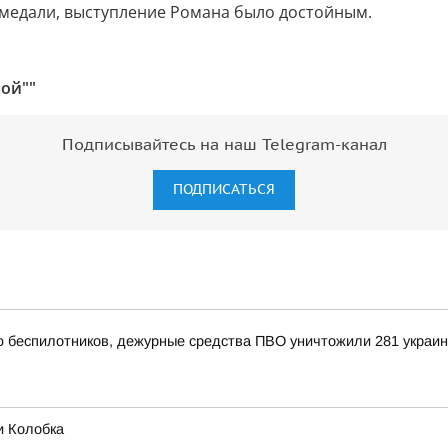
е медали, выступление Романа было достойным.
ой""
Подписывайтесь на наш Telegram-канал
ПОДПИСАТЬСЯ
ью беспилотников, дежурные средства ПВО уничтожили 281 украи
и Колобка