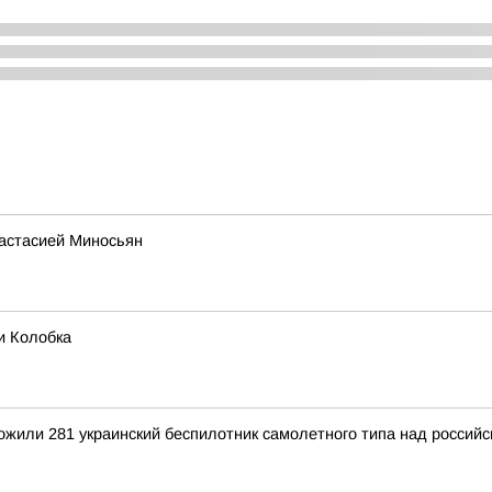
настасией Миносьян
и Колобка
тожили 281 украинский беспилотник самолетного типа над росси