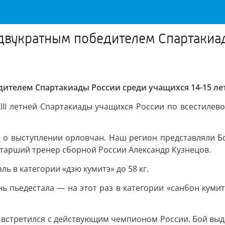
двукратным победителем Спартакиад
ителем Спартакиады России среди учащихся 14-15 лет
II летней Спартакиады учащихся России по всестилево
о выступлении орловчан. Наш регион представляли Бо
старший тренер сборной России Александр Кузнецов.
ь в категории «дзю кумитэ» до 58 кг.
 пьедестала — на этот раз в категории «санбон кумитэ
кг встретился с действующим чемпионом России. Бой вы