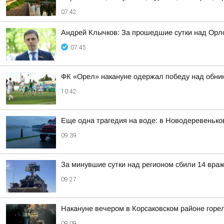
07:42
Андрей Клычков: За прошедшие сутки над Орл
07:45
ФК «Орел» накануне одержал победу над обни
10:42
Еще одна трагедия на воде: в Новодеревенько
09:39
За минувшие сутки над регионом сбили 14 вра
09:27
Накануне вечером в Корсаковском районе горе
09:09