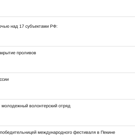
очью над 17 субъектами РФ:
акрытие проливов
ссии
т молодежный волонтерский отряд
а победительницей международного фестиваля в Пекине