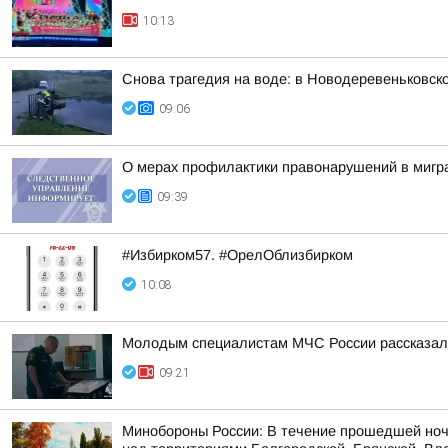
10:13
Снова трагедия на воде: в Новодеревеньковск
09:06
О мерах профилактики правонарушений в мигра
09:39
#Избирком57. #ОрелОблизбирком
10:08
Молодым специалистам МЧС России рассказал
09:21
Минобороны России: В течение прошедшей ноч