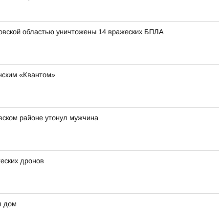
овской областью уничтожены 14 вражеских БПЛА
нским «Квантом»
вском районе утонул мужчина
жеских дронов
л дом