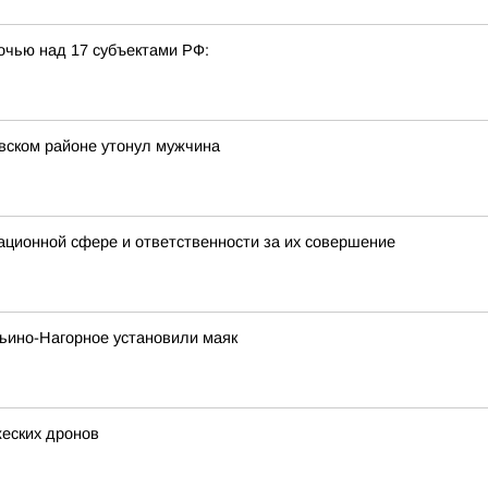
очью над 17 субъектами РФ:
вском районе утонул мужчина
ационной сфере и ответственности за их совершение
ьино-Нагорное установили маяк
жеских дронов