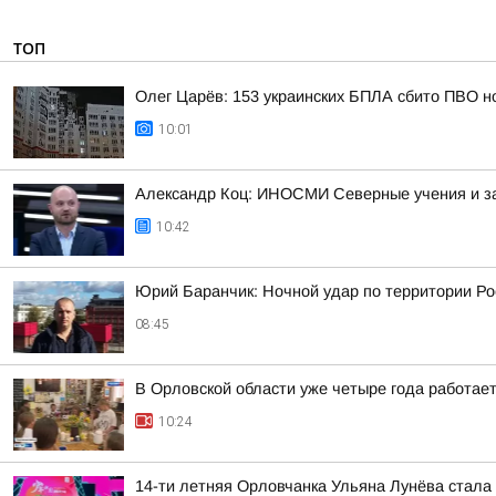
ТОП
Олег Царёв: 153 украинских БПЛА сбито ПВО н
10:01
Александр Коц: ИНОСМИ Северные учения и з
10:42
Юрий Баранчик: Ночной удар по территории Ро
08:45
В Орловской области уже четыре года работае
10:24
14-ти летняя Орловчанка Ульяна Лунёва стал