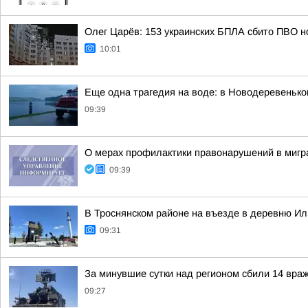
Олег Царёв: 153 украинских БПЛА сбито ПВО н
10:01
Еще одна трагедия на воде: в Новодеревенько
09:39
О мерах профилактики правонарушений в мигр
09:39
В Троснянском районе на въезде в деревню Ил
09:31
За минувшие сутки над регионом сбили 14 вра
09:27