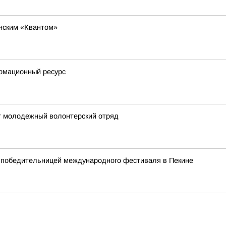
нским «Квантом»
рмационный ресурс
ет молодежный волонтерский отряд
а победительницей международного фестиваля в Пекине