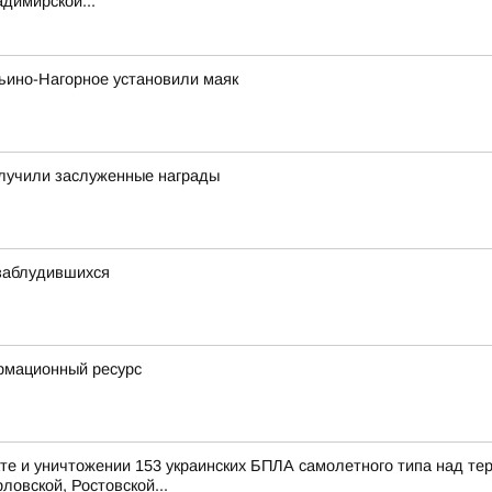
димирской...
ьино-Нагорное установили маяк
олучили заслуженные награды
 заблудившихся
рмационный ресурс
е и уничтожении 153 украинских БПЛА самолетного типа над те
ловской, Ростовской...