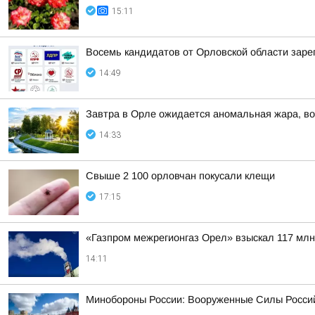
15:11
Восемь кандидатов от Орловской области заре
14:49
Завтра в Орле ожидается аномальная жара, во
14:33
Свыше 2 100 орловчан покусали клещи
17:15
«Газпром межрегионгаз Орел» взыскал 117 млн
14:11
Минобороны России: Вооруженные Силы Россий