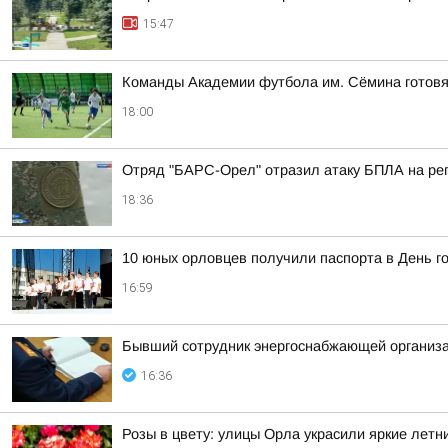
15:47
Команды Академии футбола им. Сёмина готовя
18:00
Отряд "БАРС-Орел" отразил атаку БПЛА на ре
18:36
10 юных орловцев получили паспорта в День г
16:59
Бывший сотрудник энергоснабжающей организа
16:36
Розы в цвету: улицы Орла украсили яркие летн