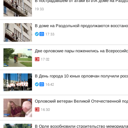
В пострадавшем от атаки БПЛА доме на Разд
19:33
В доме на Раздольной продолжаются восстано
17:33
Две орловские пары поженились на Всероссий
17:02
В День города 10 юных орловчан получили рос
16:42
Орловский ветеран Великой Отечественной по
16:30
В Орле возобновили строительство мемориал