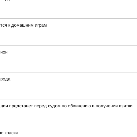
тся к домашним играм
гион
орода
ции предстанет перед судом по обвинению в получении взятки
ие краски