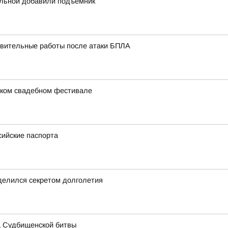
ольной добавили подъемник
вительные работы после атаки БПЛА
ском свадебном фестивале
сийские паспорта
делился секретом долголетия
а Судбищенской битвы