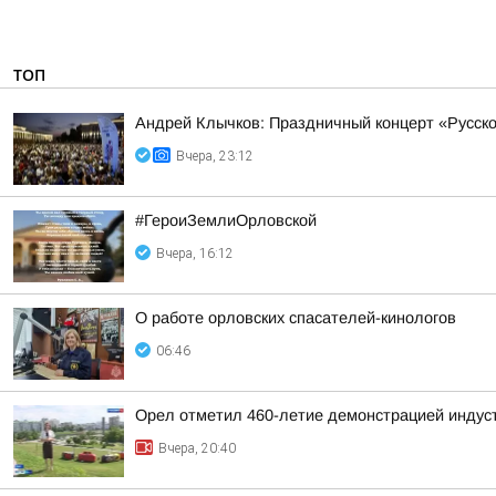
ТОП
Андрей Клычков: Праздничный концерт «Русско
Вчера, 23:12
#ГероиЗемлиОрловской
Вчера, 16:12
О работе орловских спасателей-кинологов
06:46
Орел отметил 460-летие демонстрацией индус
Вчера, 20:40