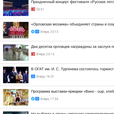
Праздничный концерт фестиваля «Русское лет
00:51
«Орловская мозаика» объединяет страны и со
Вчера, 20:13
Два десятка орловцев награждены за заслуги п
Вчера, 20:13
В ОГАТ им. И. С. Тургенева состоялось торжес
Вчера, 18:01
Программа выставки-ярмарки «Вино - сыр, хлеб
Вчера, 17:54
На выборах в органы местного самоуправлени