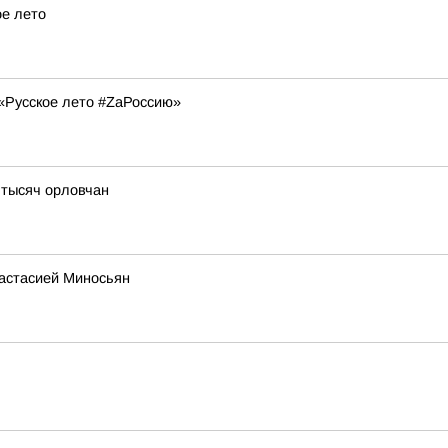
ое лето
«Русское лето #ZaРоссию»
 тысяч орловчан
настасией Миносьян