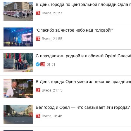
В День города по центральной площади Орла 
Вчера, 23:27
"Спасибо за чистое небо над головой!"
Вчера, 21:55
С праздником, родной и любимый Орёл! Спасибо
01:51
В День города Орел уместил десятки праздни
Вчера, 21:13
Белгород и Орел — что связывает эти города?
Вчера, 18:48