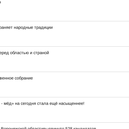
о
храняет народные традиции
еред областью и страной
твенное собрание
 - мёд» на сегодня стала ещё насыщеннее!
я Воронежской областивыдвинуто 528 кандидатов