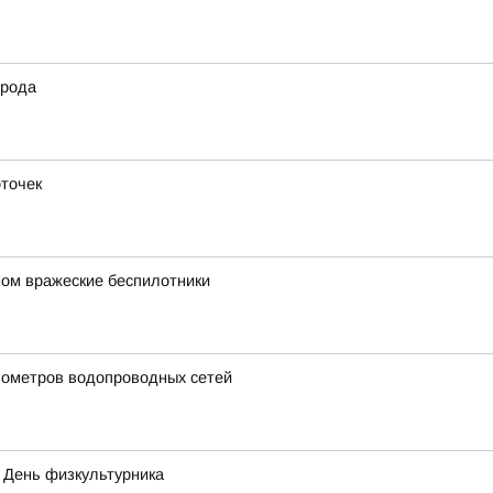
орода
оточек
ом вражеские беспилотники
лометров водопроводных сетей
т День физкультурника