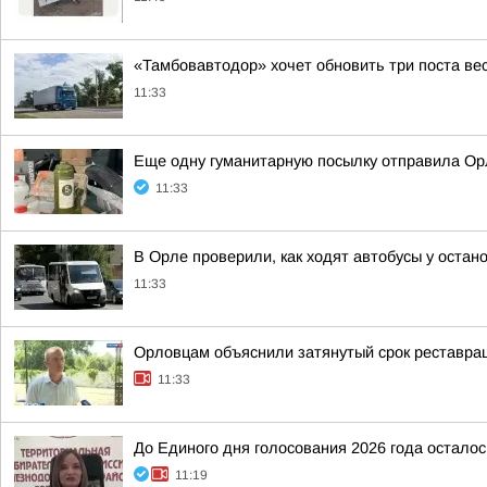
«Тамбовавтодор» хочет обновить три поста вес
11:33
Еще одну гуманитарную посылку отправила Ор
11:33
В Орле проверили, как ходят автобусы у остан
11:33
Орловцам объяснили затянутый срок реставра
11:33
До Единого дня голосования 2026 года осталос
11:19