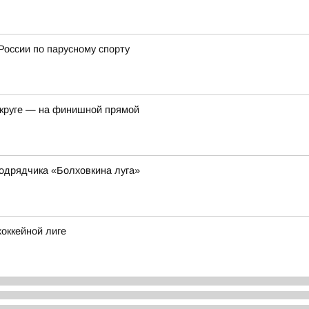
России по парусному спорту
округе — на финишной прямой
одрядчика «Болховкина луга»
оккейной лиге