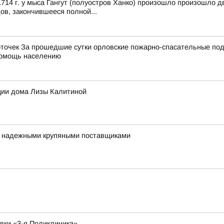
14 г. у мыса Гангут (полуостров Ханко) произошло произошло д
ов, закончившееся полной...
точек За прошедшие сутки орловские пожарно-спасательные под
 помощь населению
ции дома Лизы Калитиной
я надежными крупяными поставщиками
овки «3-я Поликлиника»