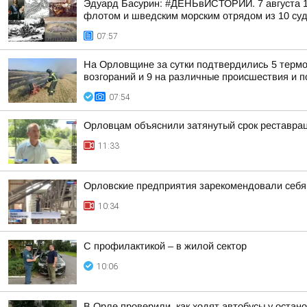
Эдуард Басурин: #ДЕНЬвИСТОРИИ. 7 августа 17
флотом и шведским морским отрядом из 10 суд
07:57
На Орловщине за сутки подтвердились 5 термо
возгораний и 9 на различные происшествия и
07:54
Орловцам объяснили затянутый срок реставра
11:33
Орловские предприятия зарекомендовали себ
10:34
С профилактикой – в жилой сектор
10:06
В Орле проверили, как ходят автобусы у остан