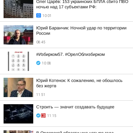
Олег Царёв: 153 украинских БПЛА сбито ПВО
ночью над 17 субъектами РФ:
10:01
Юрий Баранчик: Ночной удар по территории
России
08:45
#Избирком57. #ОрелОблизбирком
10:08
Юрий Котенок: К сожалению, не обошлось
без жертв
11:51
Строить — значит создавать будущее
11:15