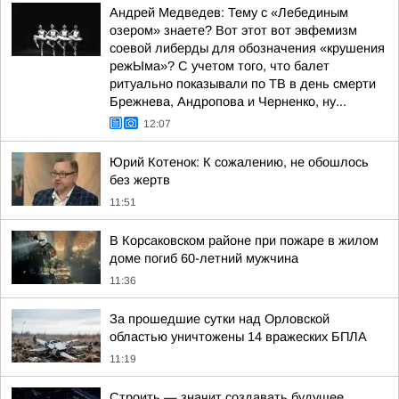
Андрей Медведев: Тему с «Лебединым
озером» знаете? Вот этот вот эвфемизм
соевой либерды для обозначения «крушения
режЫма»? С учетом того, что балет
ритуально показывали по ТВ в день смерти
Брежнева, Андропова и Черненко, ну...
12:07
Юрий Котенок: К сожалению, не обошлось
без жертв
11:51
В Корсаковском районе при пожаре в жилом
доме погиб 60-летний мужчина
11:36
За прошедшие сутки над Орловской
областью уничтожены 14 вражеских БПЛА
11:19
Строить — значит создавать будущее