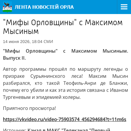
"Мифы Орловщины" с Максимом
Мысиным
СМИ
14 июня 2026, 18:04
"Мифы Орловщины" с Максимом Мысиным.
Выпуск II.
Автор программы прошёл по маршруту легенды о
призраке Сурьянинского леса! Максим Мысин
разбирался, кто такой Теофиль-Анри де Бланжи,
почему его убили и как эта история связана с Иваном
Тургеневым и эпидемией холеры.
Приятного просмотра!
https://vkvideo.ru/video-75903574_456294684?t=11m6s
Источник:
Канал в МАКС "Телеканал "Первый