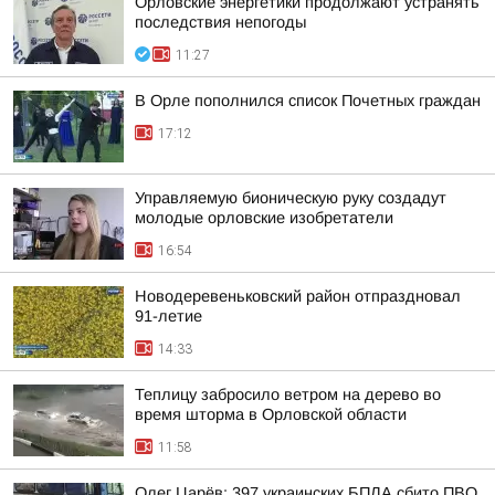
Орловские энергетики продолжают устранять
последствия непогоды
11:27
В Орле пополнился список Почетных граждан
17:12
Управляемую бионическую руку создадут
молодые орловские изобретатели
16:54
Новодеревеньковский район отпраздновал
91-летие
14:33
Теплицу забросило ветром на дерево во
время шторма в Орловской области
11:58
Олег Царёв: 397 украинских БПЛА сбито ПВО