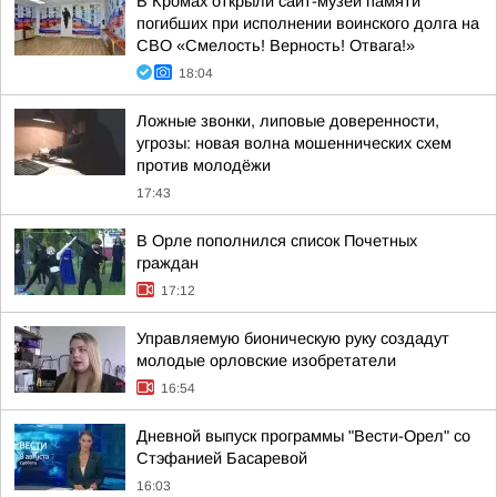
В Кромах открыли сайт-музей памяти
погибших при исполнении воинского долга на
СВО «Смелость! Верность! Отвага!»
18:04
Ложные звонки, липовые доверенности,
угрозы: новая волна мошеннических схем
против молодёжи
17:43
В Орле пополнился список Почетных
граждан
17:12
Управляемую бионическую руку создадут
молодые орловские изобретатели
16:54
Дневной выпуск программы "Вести-Орел" со
Стэфанией Басаревой
16:03