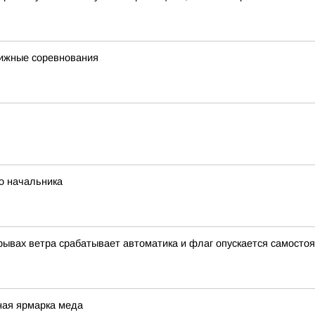
тижные соревнования
о начальника
орывах ветра срабатывает автоматика и флаг опускается самосто
ная ярмарка меда