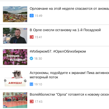
Орловчане на этой неделе спасаются от анома
15:49
В Орле снесли остановку на 1-й Посадской
15:41
#Избирком57. #ОрелОблизбирком
18:30
Астрономы, подойдите к экранам! Пика активнос
метеорный поток
19:10
Волейболистки "Орла" готовятся к новому сезо
17:43