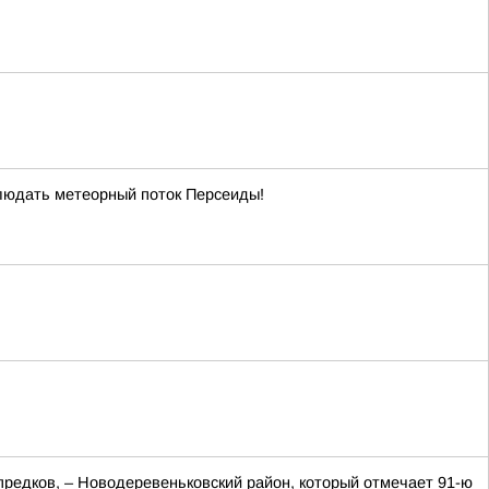
людать метеорный поток Персеиды!
редков, – Новодеревеньковский район, который отмечает 91-ю