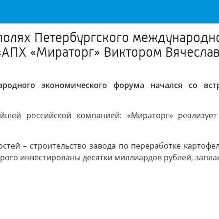
 полях Петербургского международн
м «АПХ «Мираторг» Виктором Вячесл
ародного экономического форума начался со вс
ейшей российской компанией: «Мираторг» реализует
стей – строительство завода по переработке картофе
торого инвестированы десятки миллиардов рублей, запла