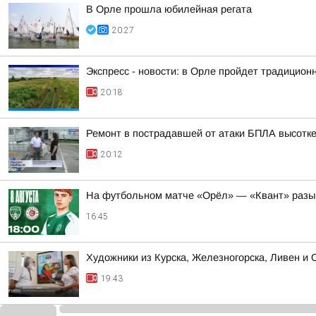
В Орле прошла юбилейная регата
20:27
Экспресс - новости: в Орле пройдет традицион
20:18
Ремонт в пострадавшей от атаки БПЛА высотке
20:12
На футбольном матче «Орёл» — «Квант» разы
16:45
Художники из Курска, Железногорска, Ливен и
19:43