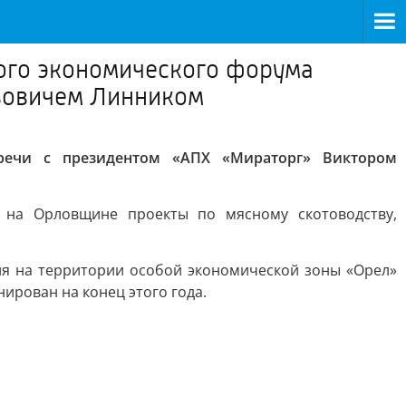
ого экономического форума
авовичем Линником
тречи с президентом «АПХ «Мираторг» Виктором
 на Орловщине проекты по мясному скотоводству,
ля на территории особой экономической зоны «Орел»
нирован на конец этого года.