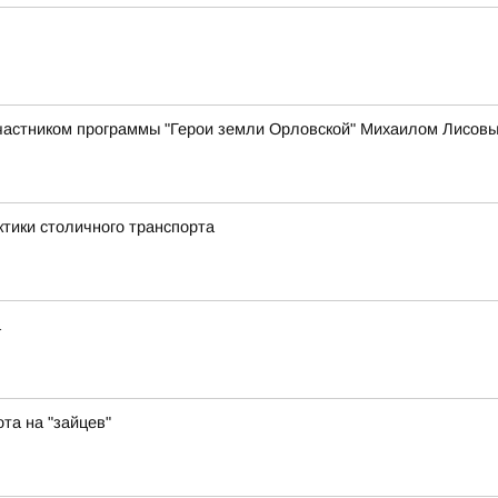
участником программы "Герои земли Орловской" Михаилом Лисов
ктики столичного транспорта
а
та на "зайцев"