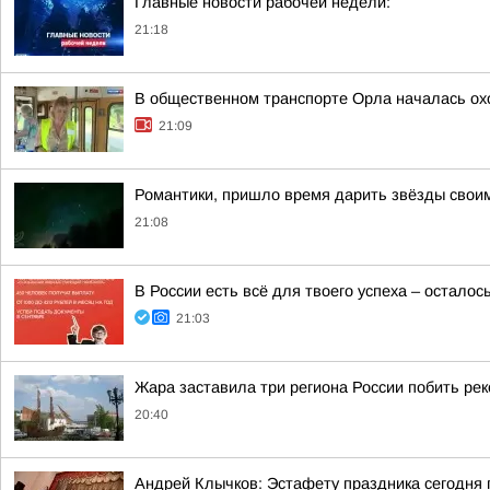
Главные новости рабочей недели:
21:18
В общественном транспорте Орла началась охо
21:09
Романтики, пришло время дарить звёзды свои
21:08
В России есть всё для твоего успеха – осталось
21:03
Жара заставила три региона России побить ре
20:40
Андрей Клычков: Эстафету праздника сегодня 