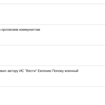
ы орловским коммунистам
явил автору ИС "Вести" Евгению Попову военный