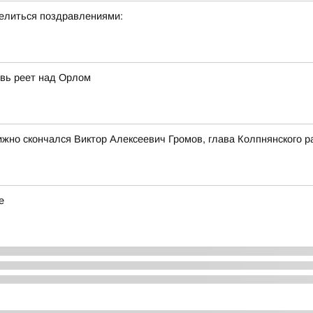
делиться поздравлениями:
овь реет над Орлом
ижно скончался Виктор Алексеевич Громов, глава Колпнянского р
е