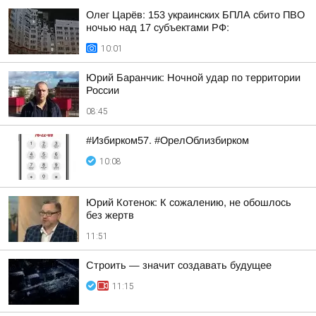
Олег Царёв: 153 украинских БПЛА сбито ПВО
ночью над 17 субъектами РФ:
10:01
Юрий Баранчик: Ночной удар по территории
России
08:45
#Избирком57. #ОрелОблизбирком
10:08
Юрий Котенок: К сожалению, не обошлось
без жертв
11:51
Строить — значит создавать будущее
11:15