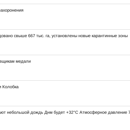
захоронения
довано свыше 667 тыс. га, установлены новые карантинные зоны
овщикам медали
и Колобка
ают небольшой дождь Днм будет +32°С Атмосферное давление 744