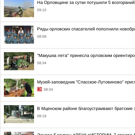
На Орловщине за сутки потушили 5 возгораний
09:10
Ряды орловских спасателей пополнили новоб
08:58
"Макушка лета" принесла орловским ориентир
08:34
Музей-заповедник "Спасское-Лутовиново" пригл
08:34
В Мценском районе благоустраивают братские 
08:19