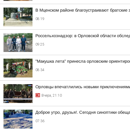
В Мценском районе благоустраивают братские 
08:19
Россельхознадзор: в Орловской области обсле
09:25
"Макушка лета" принесла орловским ориентир
08:34
Орловцы впечатлились новыми приключениям
Вчера, 21:10
Доброе утро, друзья!. Сегодня синоптики обещ
07:36