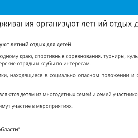
живания организуют летний отдых д
уют летний отдых для детей
 родному краю, спортивные соревнования, турниры, кул
ерские отряды и клубы по интересам.
ики, находящиеся в социально опасном положении и о
вляются детям из многодетных семей и семей участнико
римут участие в мероприятиях.
области"