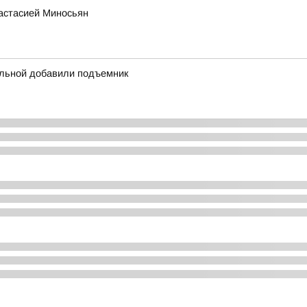
настасией Миносьян
ольной добавили подъемник