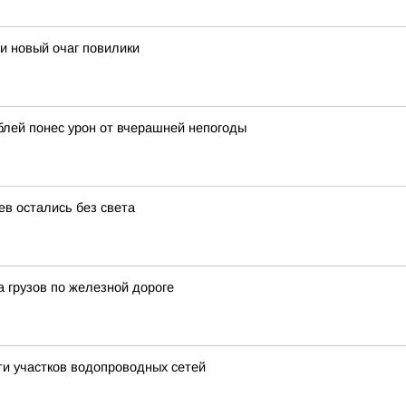
и новый очаг повилики
блей понес урон от вчерашней непогоды
ев остались без света
а грузов по железной дороге
ти участков водопроводных сетей