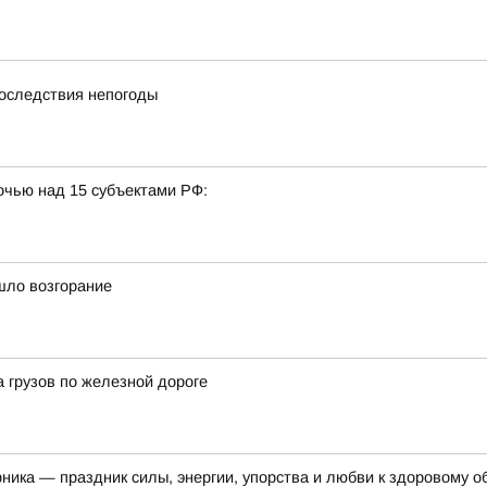
последствия непогоды
очью над 15 субъектами РФ:
шло возгорание
а грузов по железной дороге
рника — праздник силы, энергии, упорства и любви к здоровому о