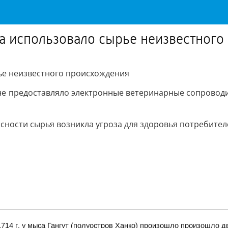
а использовало сырье неизвестног
ье неизвестного происхождения
не предоставляло электронные ветеринарные сопроводи
сности сырья возникла угроза для здоровья потребител
14 г. у мыса Гангут (полуостров Ханко) произошло произошло д