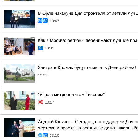
В Орле накануне Дня строителя отметили луч
13:47
Как в Москве: регионы перенимают лучшие пра
13:39
Завтра в Кромах будут отмечать День района!
13:25
"Утро с митрополитом Тихоном"
13:17
Андрей Клычков: Сегодня, в преддверии Дня с
чертежи и проекты в реальные дома, школы, б
13:10