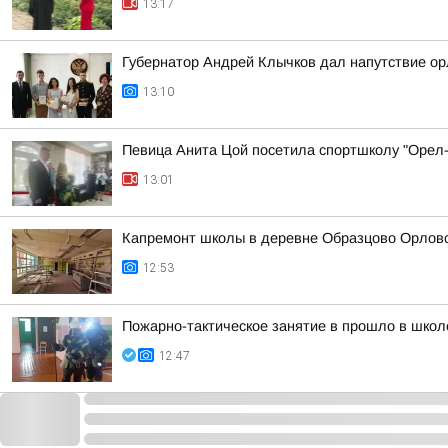
13:17
Губернатор Андрей Клычков дал напутствие орл
13:10
Певица Анита Цой посетила спортшколу "Орел
13:01
Капремонт школы в деревне Образцово Орловс
12:53
Пожарно-тактическое занятие в прошло в школ
12:47