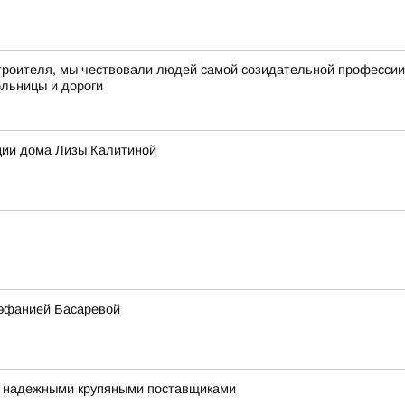
троителя, мы чествовали людей самой созидательной профессии –
ольницы и дороги
ции дома Лизы Калитиной
тэфанией Басаревой
я надежными крупяными поставщиками