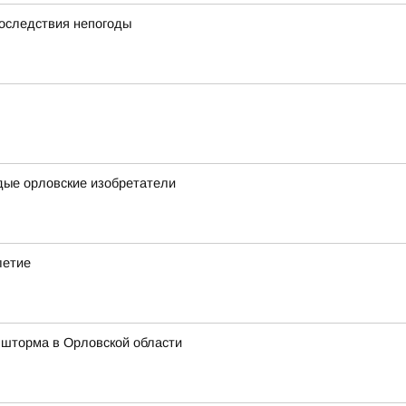
последствия непогоды
дые орловские изобретатели
летие
 шторма в Орловской области