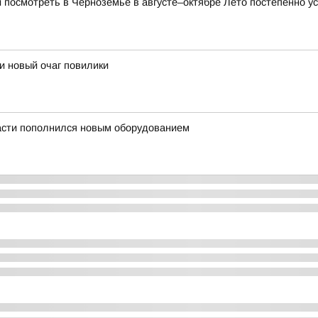
и посмотреть в Черноземье в августе–октябре Лето постепенно ус
и новый очаг повилики
асти пополнился новым оборудованием