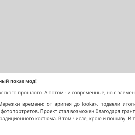
ный показ мод!
сского прошлого. А потом - и современные, но с элеме
Мережки времени: от арипея до looka», подвели ито
 фотопортретов. Проект стал возможен благодаря грант
радиционного костюма. В том числе, крою и пошиву. И т