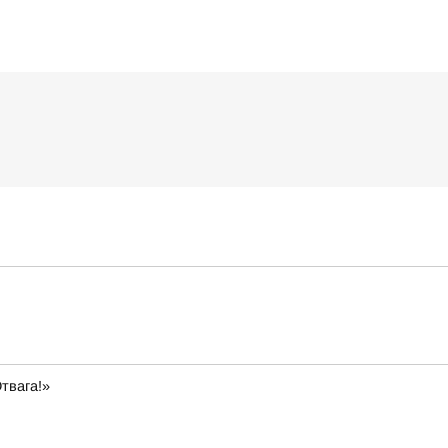
твага!»