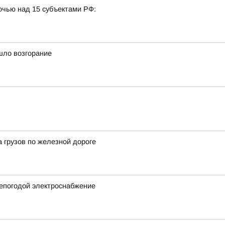
очью над 15 субъектами РФ:
шло возгорание
а грузов по железной дороге
непогодой электроснабжение