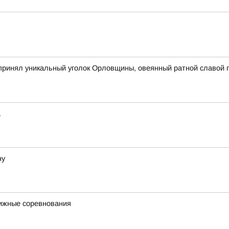
принял уникальный уголок Орловщины, овеянный ратной славой п
а
ну
ижные соревнования