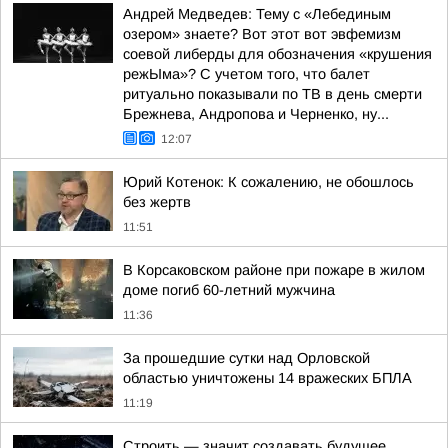
Андрей Медведев: Тему с «Лебединым
озером» знаете? Вот этот вот эвфемизм
соевой либерды для обозначения «крушения
режЫма»? С учетом того, что балет
ритуально показывали по ТВ в день смерти
Брежнева, Андропова и Черненко, ну...
12:07
Юрий Котенок: К сожалению, не обошлось
без жертв
11:51
В Корсаковском районе при пожаре в жилом
доме погиб 60-летний мужчина
11:36
За прошедшие сутки над Орловской
областью уничтожены 14 вражеских БПЛА
11:19
Строить — значит создавать будущее