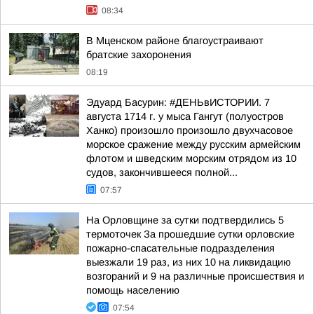
08:34
В Мценском районе благоустраивают
братские захоронения
08:19
Эдуард Басурин: #ДЕНЬвИСТОРИИ. 7
августа 1714 г. у мыса Гангут (полуостров
Ханко) произошло произошло двухчасовое
морское сражение между русским армейским
флотом и шведским морским отрядом из 10
судов, закончившееся полной...
07:57
На Орловщине за сутки подтвердились 5
термоточек За прошедшие сутки орловские
пожарно-спасательные подразделения
выезжали 19 раз, из них 10 на ликвидацию
возгораний и 9 на различные происшествия и
помощь населению
07:54