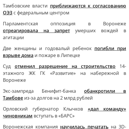
Тамбовские власти
приближаются к согласованию
ОЭЗ
с федеральным центром
Парламентская оппозиция в Воронеже
отреагировала на запрет
умерших вождей в
агитации
Две женщины и годовалый ребенок
погибли при
взрыве дома
и пожаре в Липецке
Суд
отменил разрешение на строительство
14-
этажного ЖК ГК «Развитие» на набережной в
Воронеже
Экс-зампреда Бенифит-банка
обанкротили в
Тамбове
из-за долгов на 2 млрд рублей
Орловский губернатор Клычков
«дал команду»
чиновникам
вступать в «БАРС»
Воронежская компания
научилась печатать
на 3D-