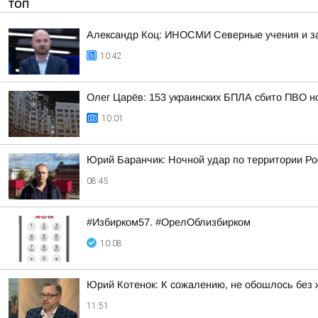
ТОП
Александр Коц: ИНОСМИ Северные учения и з
10:42
Олег Царёв: 153 украинских БПЛА сбито ПВО н
10:01
Юрий Баранчик: Ночной удар по территории Ро
08:45
#Избирком57. #ОрелОблизбирком
10:08
Юрий Котенок: К сожалению, не обошлось без 
11:51