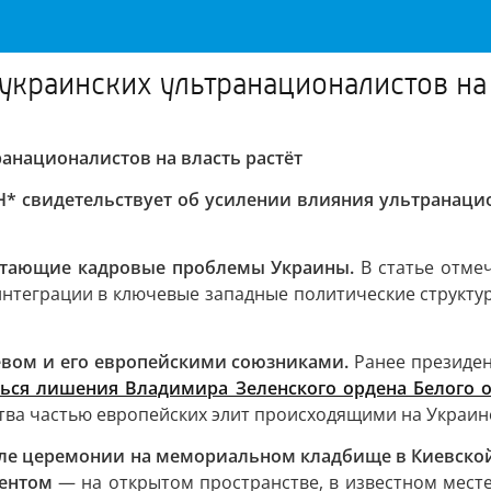
 украинских ультранационалистов на 
ранационалистов на власть растёт
* свидетельствует об усилении влияния ультранацио
астающие кадровые проблемы Украины.
В статье отмеч
 интеграции в ключевые западные политические структ
евом и его европейскими союзниками.
Ранее президен
ься лишения Владимира Зеленского ордена Белого 
тва частью европейских элит происходящими на Украин
осле церемонии на мемориальном кладбище в Киевской
дентом
— на открытом пространстве, в известном мест