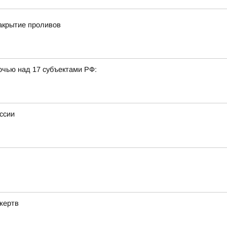
акрытие проливов
очью над 17 субъектами РФ:
ссии
жертв