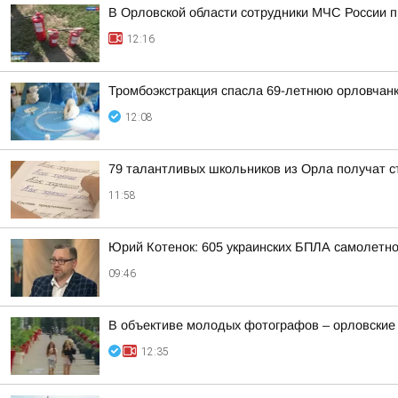
В Орловской области сотрудники МЧС России п
12:16
Тромбоэкстракция спасла 69-летнюю орловчанк
12:08
79 талантливых школьников из Орла получат с
11:58
Юрий Котенок: 605 украинских БПЛА самолетн
09:46
В объективе молодых фотографов – орловские
12:35