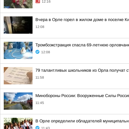
12:16
Вчера в Орле горел в жилом доме в поселке К
12:08
Тромбоэкстракция спасла 69-летнюю орловчанк
12:08
79 талантливых школьников из Орла получат с
11:58
Минобороны России: Вооруженные Силы Россий
11:45
В Орле определили обладателей муниципальны
11:43