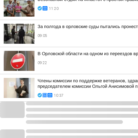
11:20
За полгода в орловские суды пытались пронес
09:05
В Орловской области на одном из переездов в
09:22
Члены комиссии по поддержке ветеранов, здра
председателем комиссии Ольгой Анисимовой п
10:37