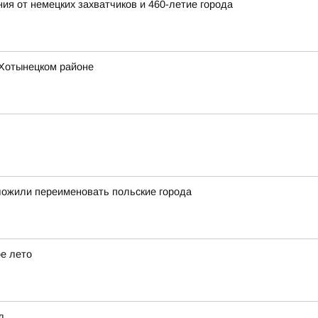
ия от немецких захватчиков и 460-летие города
 Хотынецком районе
ложили переименовать польские города
е лето
л