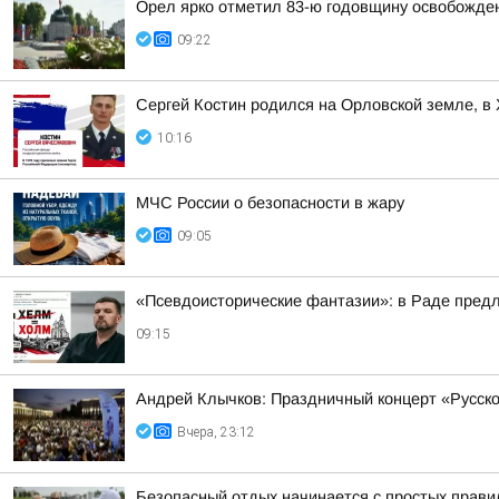
Орел ярко отметил 83-ю годовщину освобожден
09:22
Сергей Костин родился на Орловской земле, в
10:16
МЧС России о безопасности в жару
09:05
«Псевдоисторические фантазии»: в Раде пред
09:15
Андрей Клычков: Праздничный концерт «Русско
Вчера, 23:12
Безопасный отдых начинается с простых прави