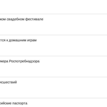
ском свадебном фестивале
тся к домашним играм
икера Роспотребнадзора
оисшествий
сийские паспорта