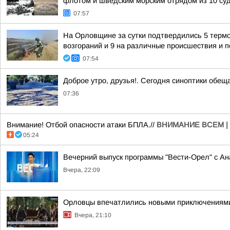
флотом и шведским морским отрядом из 10 суд
07:57
На Орловщине за сутки подтвердились 5 термо
возгораний и 9 на различные происшествия и
07:54
Доброе утро, друзья!. Сегодня синоптики обе
07:36
Внимание! Отбой опасности атаки БПЛА.//
ВНИМАНИЕ ВСЕМ |
05:24
Вечерний выпуск программы "Вести-Орел" с А
Вчера, 22:09
Орловцы впечатлились новыми приключениям
Вчера, 21:10