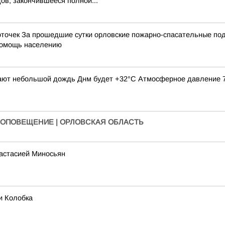
ов, закончившееся полной...
точек За прошедшие сутки орловские пожарно-спасательные под
 помощь населению
щают небольшой дождь Днм будет +32°С Атмосферное давление 744
 ОПОВЕЩЕНИЕ | ОРЛОВСКАЯ ОБЛАСТЬ
настасией Миносьян
и Колобка