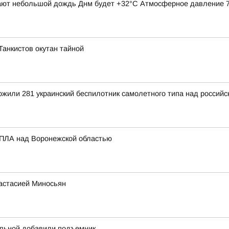
ают небольшой дождь Днм будет +32°С Атмосферное давление 744
 Танкистов окутан тайной
тожили 281 украинский беспилотник самолетного типа над росси
БПЛА над Воронежской областью
настасией Миносьян
ольной добавили подъемник