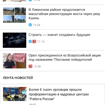
15:04
В Ливенском районе продолжается
масштабная реконструкция моста через реку
Кшень
15:04
Строить — значит создавать будущее
11:15
Орел присоединился ко Всероссийской акции
под названием "Послание победителей
15:09
ЛЕНТА НОВОСТЕЙ
Более 6 тысяч орловцев прошли
профориентацию в кадровых центрах
"Работа России"
16:07