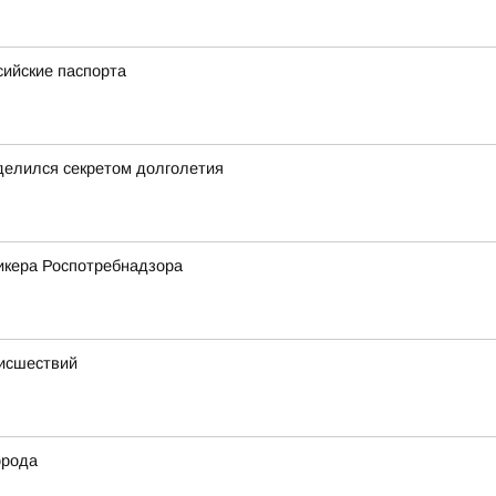
сийские паспорта
делился секретом долголетия
икера Роспотребнадзора
оисшествий
орода