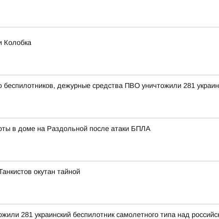
и Колобка
ью беспилотников, дежурные средства ПВО уничтожили 281 украи
ты в доме на Раздольной после атаки БПЛА
 Танкистов окутан тайной
тожили 281 украинский беспилотник самолетного типа над росси