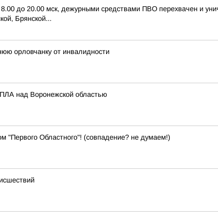
с 8.00 до 20.00 мск, дежурными средствами ПВО перехвачен и ун
ой, Брянской...
нюю орловчанку от инвалидности
 БПЛА над Воронежской областью
м "Первого Областного"! (совпадение? не думаем!)
оисшествий