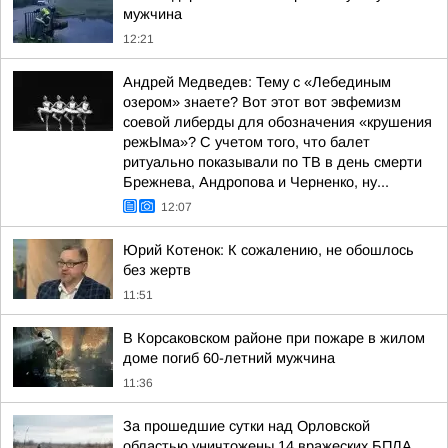
мужчина
12:21
Андрей Медведев: Тему с «Лебединым
озером» знаете? Вот этот вот эвфемизм
соевой либерды для обозначения «крушения
режЫма»? С учетом того, что балет
ритуально показывали по ТВ в день смерти
Брежнева, Андропова и Черненко, ну...
12:07
Юрий Котенок: К сожалению, не обошлось
без жертв
11:51
В Корсаковском районе при пожаре в жилом
доме погиб 60-летний мужчина
11:36
За прошедшие сутки над Орловской
областью уничтожены 14 вражеских БПЛА