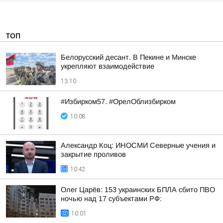
ТОП
Белорусский десант. В Пекине и Минске
укрепляют взаимодействие
13:10
#Избирком57. #ОрелОблизбирком
10:08
Александр Коц: ИНОСМИ Северные учения и
закрытие проливов
10:42
Олег Царёв: 153 украинских БПЛА сбито ПВО
ночью над 17 субъектами РФ:
10:01