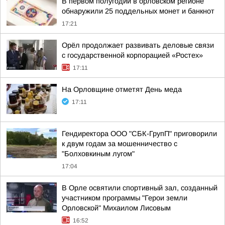
В первом полугодии в орловском регионе
обнаружили 25 поддельных монет и банкнот
17:21
Орёл продолжает развивать деловые связи
с государственной корпорацией «Ростех»
17:11
На Орловщине отметят День меда
17:11
Гендиректора ООО "СБК-ГрупП" приговорили
к двум годам за мошенничество с
"Болховкиным лугом"
17:04
В Орле освятили спортивный зал, созданный
участником программы "Герои земли
Орловской" Михаилом Лисовым
16:52