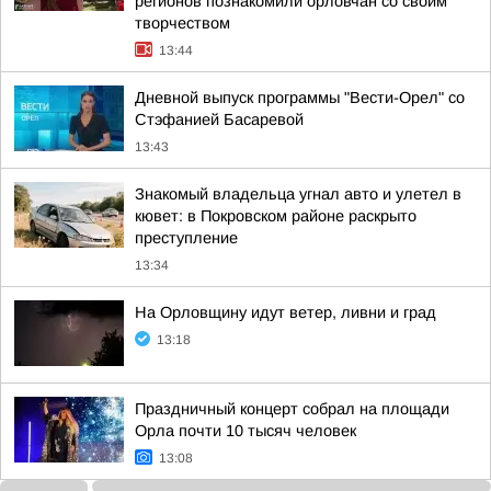
регионов познакомили орловчан со своим
творчеством
13:44
Дневной выпуск программы "Вести-Орел" со
Стэфанией Басаревой
13:43
Знакомый владельца угнал авто и улетел в
кювет: в Покровском районе раскрыто
преступление
13:34
На Орловщину идут ветер, ливни и град
13:18
Праздничный концерт собрал на площади
Орла почти 10 тысяч человек
13:08