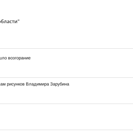
области"
шло возгорание
вам рисунков Владимира Зарубина