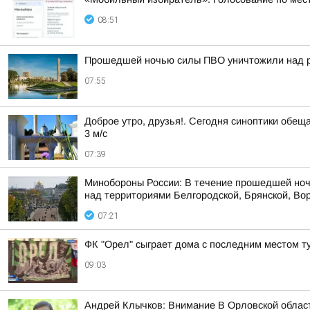
08:51
Прошедшей ночью силы ПВО уничтожили над р
07:55
Доброе утро, друзья!. Сегодня синоптики обещ
3 м/с
07:39
Минобороны России: В течение прошедшей ноч
над территориями Белгородской, Брянской, Вор
07:21
ФК "Орел" сыграет дома с последним местом т
09:03
Андрей Клычков: Внимание В Орловской област