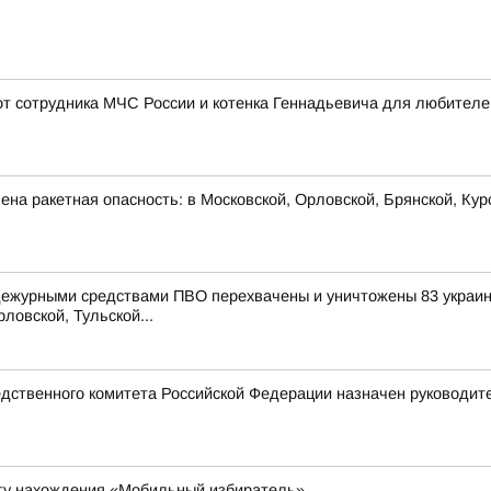
 от сотрудника МЧС России и котенка Геннадьевича для любителе
на ракетная опасность: в Московской, Орловской, Брянской, Кур
 дежурными средствами ПВО перехвачены и уничтожены 83 украин
ловской, Тульской...
дственного комитета Российской Федерации назначен руководит
ту нахождения «Мобильный избиратель»