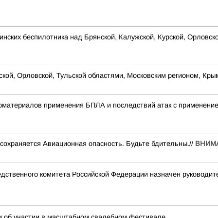
нских беспилотника над Брянской, Калужской, Курской, Орловск
рской, Орловской, Тульской областями, Московским регионом, Кр
деоматериалов применения БПЛА и последствий атак с примене
сохраняется Авиационная опасность. Будьте бдительны.//
ВНИМА
дственного комитета Российской Федерации назначен руководит
и об участии в масштабном свадебном фестивале