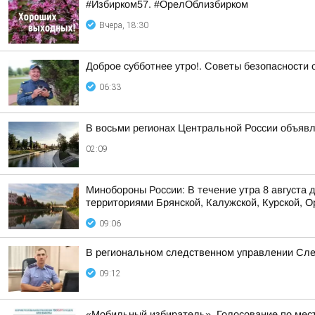
#Избирком57. #ОрелОблизбирком
Вчера, 18:30
Доброе субботнее утро!. Советы безопасности
06:33
В восьми регионах Центральной России объявле
02:09
Минобороны России: В течение утра 8 августа
территориями Брянской, Калужской, Курской, Ор
09:06
В региональном следственном управлении Сле
09:12
«Мобильный избиратель». Голосование по мес