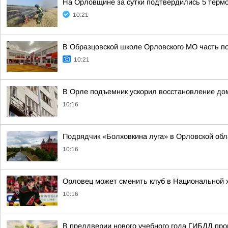
На Орловщине за сутки подтвердились 5 терм
10:21
В Образцовской школе Орловского МО часть по
10:21
В Орле подъемник ускорил восстановление до
10:16
Подрядчик «Болховкина луга» в Орловской обл
10:16
Орловец может сменить клуб в Национальной х
10:16
В преддверии нового учебного года ГИБДД пр