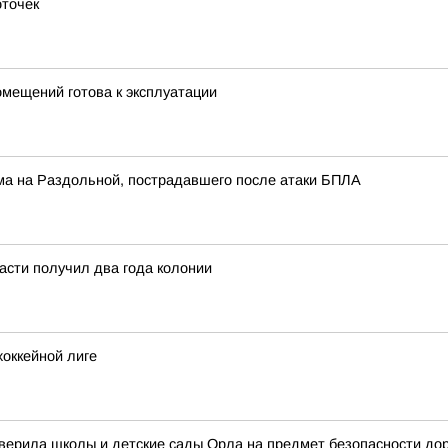
оточек
мещений готова к эксплуатации
ма на Раздольной, пострадавшего после атаки БПЛА
асти получил два года колонии
оккейной лиге
оверила школы и детские сады Орла на предмет безопасности до