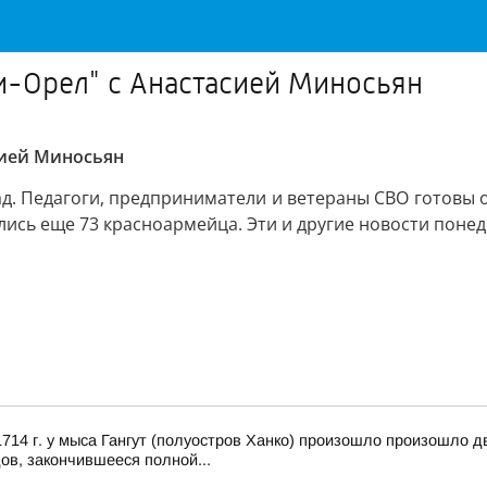
и-Орел" с Анастасией Миносьян
сией Миносьян
д. Педагоги, предприниматели и ветераны СВО готовы 
улись еще 73 красноармейца. Эти и другие новости поне
14 г. у мыса Гангут (полуостров Ханко) произошло произошло д
ов, закончившееся полной...