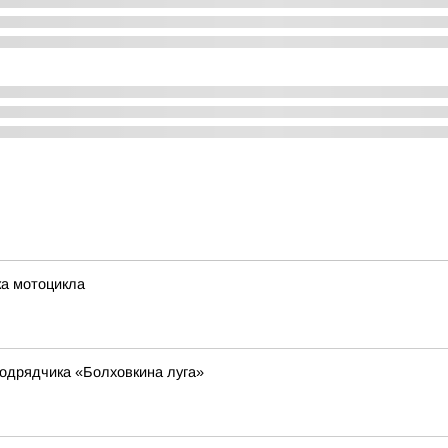
ка мотоцикла
одрядчика «Болховкина луга»