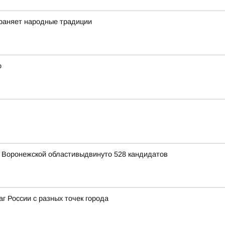
храняет народные традиции
о
я Воронежской областивыдвинуто 528 кандидатов
г России с разных точек города