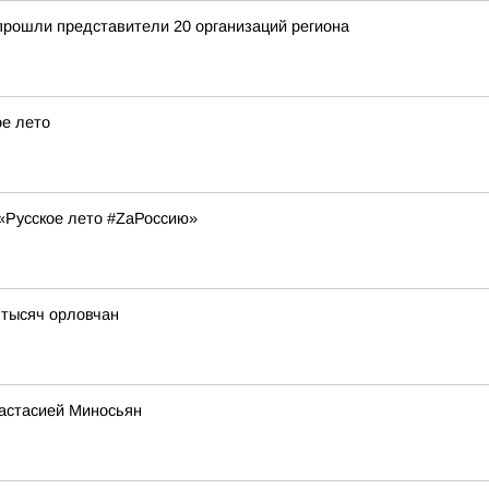
прошли представители 20 организаций региона
ое лето
«Русское лето #ZaРоссию»
 тысяч орловчан
настасией Миносьян