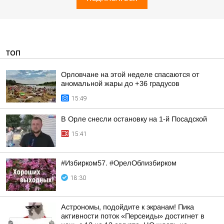
ТОП
Орловчане на этой неделе спасаются от
аномальной жары до +36 градусов
15:49
В Орле снесли остановку на 1-й Посадской
15:41
#Избирком57. #ОрелОблизбирком
18:30
Астрономы, подойдите к экранам! Пика
активности поток «Персеиды» достигнет в