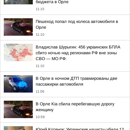
бюджета в Орле
11:15
Пешеход попал под колеса автомобиля в
Орле
11:10
Владислав Шурыгин: 456 украинских БПЛА
сбито ночью над регионами РФ вне зоны
СВО — МО РФ:
11:10
В Орле в ночном ДТП травмированы две
пассажирки автомобиля
11:06
В Орле Kia сбила перебегавшую дорогу
женщину
10:59
Юрий Котенок: Украинские нацисты убили 12