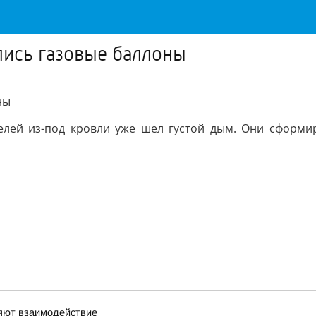
лись газовые баллоны
ны
елей из-под кровли уже шел густой дым. Они сформи
ляют взаимодействие