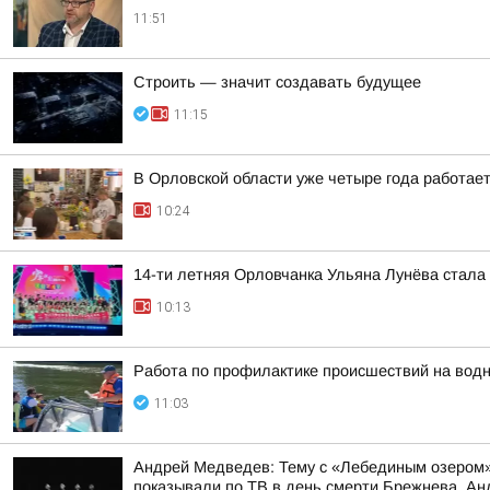
11:51
Строить — значит создавать будущее
11:15
В Орловской области уже четыре года работае
10:24
14-ти летняя Орловчанка Ульяна Лунёва стал
10:13
Работа по профилактике происшествий на вод
11:03
Андрей Медведев: Тему с «Лебединым озером» 
показывали по ТВ в день смерти Брежнева, Анд