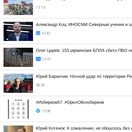
13:10
Александр Коц: ИНОСМИ Северные учения и з
10:42
Олег Царёв: 153 украинских БПЛА сбито ПВО н
10:01
Юрий Баранчик: Ночной удар по территории Ро
08:45
#Избирком57. #ОрелОблизбирком
10:08
Юрий Котенок: К сожалению, не обошлось без 