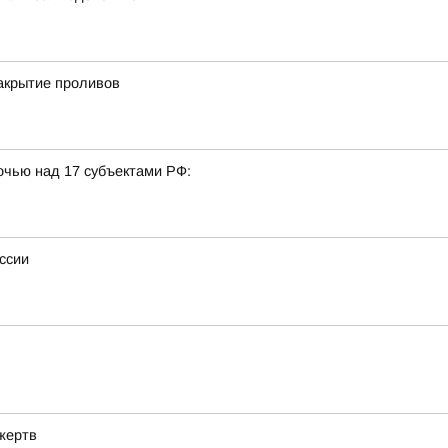
акрытие проливов
очью над 17 субъектами РФ:
ссии
жертв