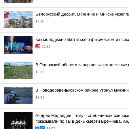
Белорусский десант. В Пекине и Минске укреп
13:10
Как молодежи заботиться о физическом и психи
12:57
В Орловской области завершены комплексные 
12:36
В Новодеревеньковском районе утонул мужчин
12:21
Андрей Медведев: Тему с «Лебединым озером»
показывали по ТВ в день смерти Брежнева, Анд
12:07