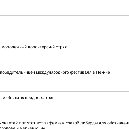
т молодежный волонтерский отряд
а победительницей международного фестиваля в Пекине
ных объектах продолжается
знаете? Вот этот вот эвфемизм соевой либерды для обозначени
ропова и Черненко, ну...