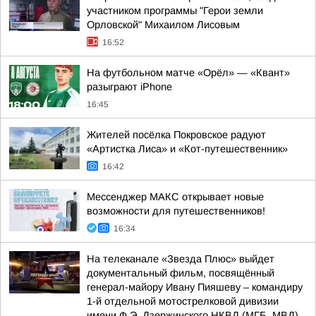
участником программы "Герои земли
Орловской" Михаилом Лисовым
16:52
На футбольном матче «Орёл» — «Квант»
разыграют iPhone
16:45
Жителей посёлка Покровское радуют
«Артистка Лиса» и «Кот-путешественник»
16:42
Мессенджер МАКС открывает новые
возможности для путешественников!
16:34
На телеканале «Звезда Плюс» выйдет
документальный фильм, посвящённый
генерал-майору Ивану Пияшеву – командиру
1-й отдельной мотострелковой дивизии
имени Ф.Э. Дзержинского НКВД (МГБ, МВД)