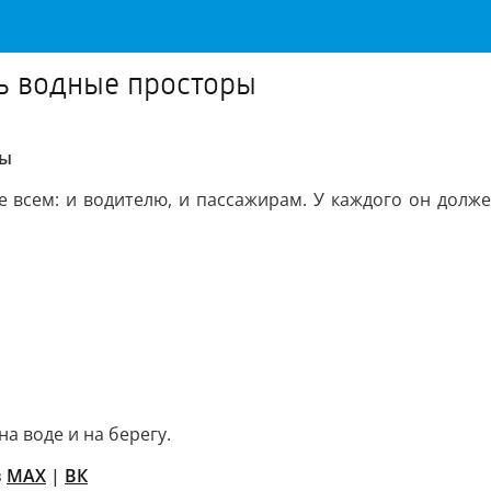
ть водные просторы
ры
всем: и водителю, и пассажирам. У каждого он должен
на воде и на берегу.
в
MAX
|
ВК