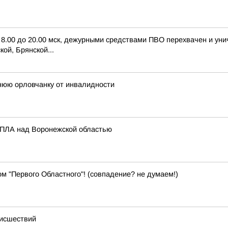
с 8.00 до 20.00 мск, дежурными средствами ПВО перехвачен и ун
ой, Брянской...
нюю орловчанку от инвалидности
 БПЛА над Воронежской областью
м "Первого Областного"! (совпадение? не думаем!)
оисшествий