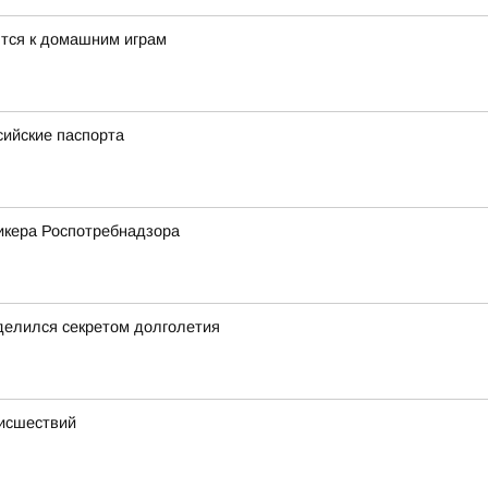
тся к домашним играм
сийские паспорта
икера Роспотребнадзора
делился секретом долголетия
оисшествий