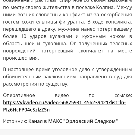
обвиняемый распивал спиртное со своим знакомым
по месту своего жительства в поселке Колпна. Между
ними возник словесный конфликт из-за оскорбления
гостем сожительницы фигуранта. В ходе конфликта,
перешедшего в драку, мужчина нанес потерпевшему
более 10 ударов кулаками и кухонным ножом в
область шеи и туловища. От полученных телесных
повреждений потерпевший скончался на месте
происшествия.
В настоящее время уголовное дело с утверждённым
обвинительным заключением направлено в суд для
рассмотрения по существу.
Оперативное видео по ссылке:
https://vkvideo.ru/video-56875931_456239421?list=ln-
PIz6HcFP04eSzlzZSn
Источник:
Канал в МАКС "Орловский Следком"