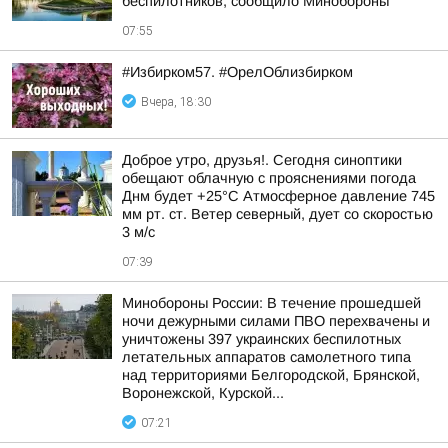
беспилотников, сообщило Минобороны
07:55
#Избирком57. #ОрелОблизбирком
Вчера, 18:30
Доброе утро, друзья!. Сегодня синоптики
обещают облачную с прояснениями погода
Днм будет +25°С Атмосферное давление 745
мм рт. ст. Ветер северный, дует со скоростью
3 м/с
07:39
Минобороны России: В течение прошедшей
ночи дежурными силами ПВО перехвачены и
уничтожены 397 украинских беспилотных
летательных аппаратов самолетного типа
над территориями Белгородской, Брянской,
Воронежской, Курской...
07:21