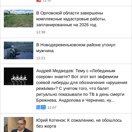
12:57
В Орловской области завершены
комплексные кадастровые работы,
запланированные на 2026 год
12:36
В Новодеревеньковском районе утонул
мужчина
12:21
Андрей Медведев: Тему с «Лебединым
озером» знаете? Вот этот вот эвфемизм
соевой либерды для обозначения «крушения
режЫма»? С учетом того, что балет
ритуально показывали по ТВ в день смерти
Брежнева, Андропова и Черненко, ну...
12:07
Юрий Котенок: К сожалению, не обошлось
без жертв