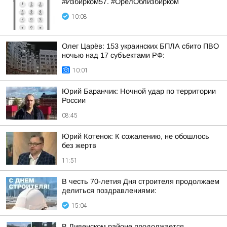
#Избирком57. #ОрелОблизбирком
10:08
Олег Царёв: 153 украинских БПЛА сбито ПВО
ночью над 17 субъектами РФ:
10:01
Юрий Баранчик: Ночной удар по территории
России
08:45
Юрий Котенок: К сожалению, не обошлось
без жертв
11:51
В честь 70-летия Дня строителя продолжаем
делиться поздравлениями:
15:04
В Ливенском районе продолжается