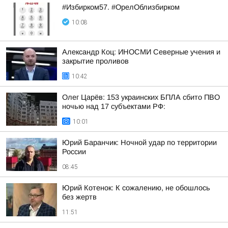
#Избирком57. #ОрелОблизбирком
10:08
Александр Коц: ИНОСМИ Северные учения и
закрытие проливов
10:42
Олег Царёв: 153 украинских БПЛА сбито ПВО
ночью над 17 субъектами РФ:
10:01
Юрий Баранчик: Ночной удар по территории
России
08:45
Юрий Котенок: К сожалению, не обошлось
без жертв
11:51