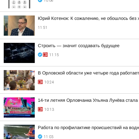
10:08
Юрий Котенок: К сожалению, не обошлось без 
11:51
Строить — значит создавать будущее
11:15
В Орловской области уже четыре года работае
10:24
14-ти летняя Орловчанка Ульяна Лунёва стал
10:13
Работа по профилактике происшествий на вод
11:03