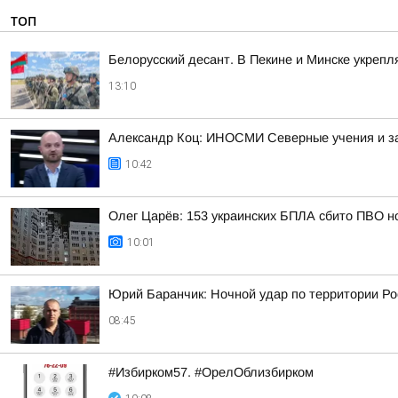
ТОП
Белорусский десант. В Пекине и Минске укреп
13:10
Александр Коц: ИНОСМИ Северные учения и з
10:42
Олег Царёв: 153 украинских БПЛА сбито ПВО н
10:01
Юрий Баранчик: Ночной удар по территории Ро
08:45
#Избирком57. #ОрелОблизбирком