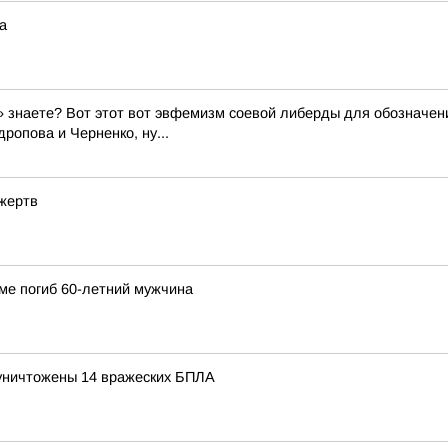
а
 знаете? Вот этот вот эвфемизм соевой либерды для обозначени
ропова и Черненко, ну...
 жертв
ме погиб 60-летний мужчина
уничтожены 14 вражеских БПЛА