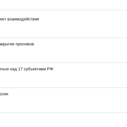
ляют взаимодействие
акрытие проливов
очью над 17 субъектами РФ:
ссии