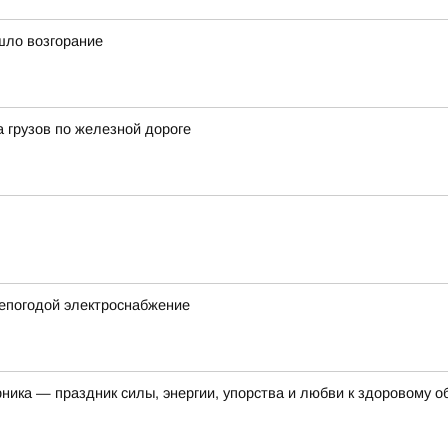
шло возгорание
а грузов по железной дороге
непогодой электроснабжение
рника — праздник силы, энергии, упорства и любви к здоровому о