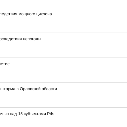
ледствия мощного циклона
последствия непогоды
летие
 шторма в Орловской области
очью над 15 субъектами РФ: