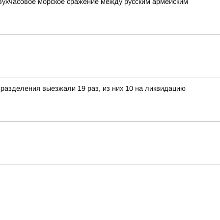
вухчасовое морское сражение между русским армейским
разделения выезжали 19 раз, из них 10 на ликвидацию