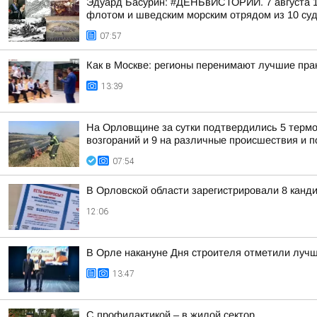
Эдуард Басурин: #ДЕНЬвИСТОРИИ. 7 августа 17
флотом и шведским морским отрядом из 10 суд
07:57
Как в Москве: регионы перенимают лучшие пра
13:39
На Орловщине за сутки подтвердились 5 термо
возгораний и 9 на различные происшествия и
07:54
В Орловской области зарегистрировали 8 канд
12:06
В Орле накануне Дня строителя отметили лучш
13:47
С профилактикой – в жилой сектор