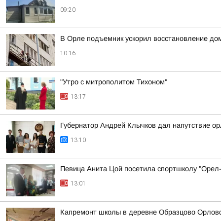
09:20
В Орле подъемник ускорил восстановление до
10:16
"Утро с митрополитом Тихоном"
13:17
Губернатор Андрей Клычков дал напутствие орл
13:10
Певица Анита Цой посетила спортшколу "Орел
13:01
Капремонт школы в деревне Образцово Орловс