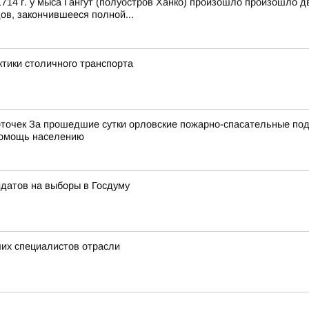
14 г. у мыса Гангут (полуостров Ханко) произошло произошло д
ов, закончившееся полной...
ктики столичного транспорта
точек За прошедшие сутки орловские пожарно-спасательные под
 помощь населению
идатов на выборы в Госдуму
их специалистов отрасли